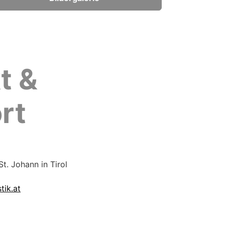
t &
rt
t. Johann in Tirol
tik.at